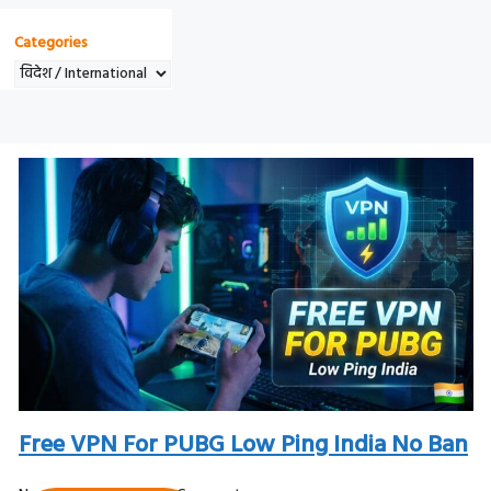
T
Categories
E
G
O
R
I
E
S
Free VPN For PUBG Low Ping India No Ban