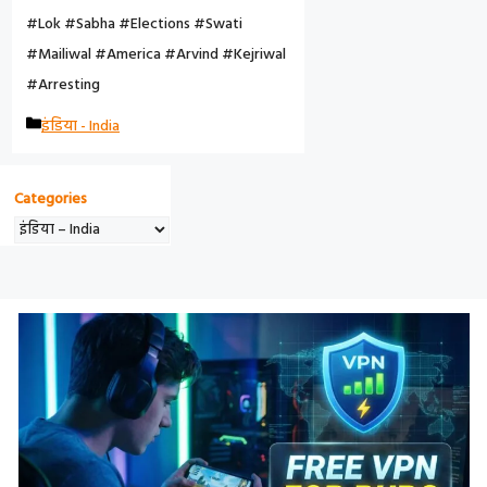
#Lok #Sabha #Elections #Swati
#Mailiwal #America #Arvind #kejriwal
#arresting
C
इंडिया - India
A
T
Categories
E
G
O
R
I
E
S