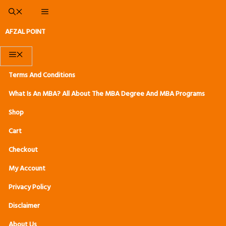
AFZAL POINT
M
E
Terms And Conditions
N
What Is An MBA? All About The MBA Degree And MBA Programs
U
Shop
Cart
Checkout
My Account
Privacy Policy
Disclaimer
About Us