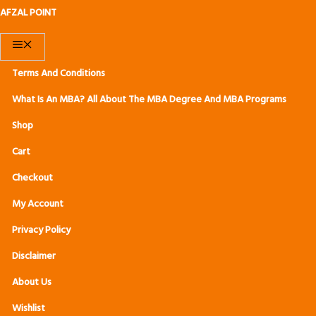
S
AFZAL POINT
K
M
I
P
E
Terms And Conditions
T
N
What Is An MBA? All About The MBA Degree And MBA Programs
O
U
Shop
C
O
Cart
N
Checkout
T
My Account
E
N
Privacy Policy
T
Disclaimer
About Us
Wishlist