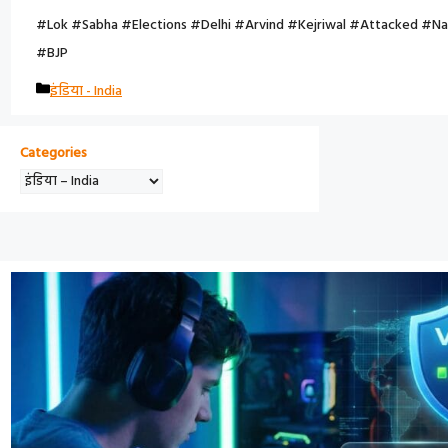
#Lok #Sabha #Elections #Delhi #Arvind #Kejriwal #Attacked #N
#BJP
C
इंडिया - India
A
T
Categories
E
G
O
R
I
E
S