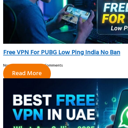
Free VPN For PUBG Low Ping India No Ban
November 28, 2025
No Comments
Read More