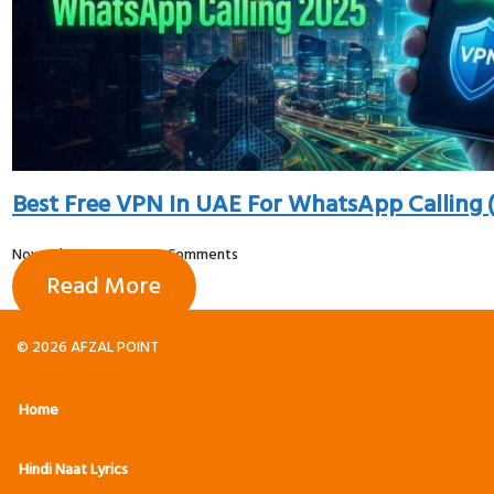
Best Free VPN In UAE For WhatsApp Calling 
November 13, 2025
No Comments
Read More
© 2026 AFZAL POINT
Home
Hindi Naat Lyrics