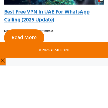
Best Free VPN In UAE For WhatsApp
Calling (2025 Update)
November 13, 2025
No Comments
Read More
© 2026 AFZAL POINT
C
L
O
S
E