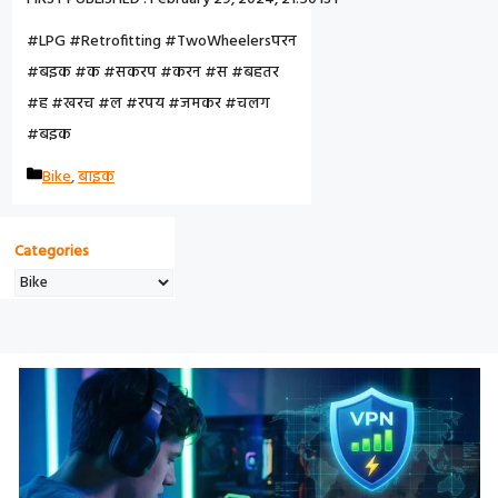
#LPG #Retrofitting #TwoWheelersपरन
#बइक #क #सकरप #करन #स #बहतर
#ह #खरच #ल #रपय #जमकर #चलग
#बइक
C
Bike
,
बाइक
A
T
Categories
E
G
O
R
I
E
S